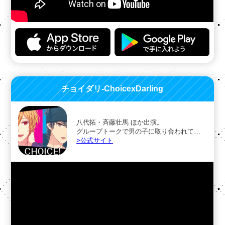
チョイダリ-ChoicexDarling
八代拓・斉藤壮馬 ほか出演。
グループトークで男の子に取り合われて…
>公式サイト