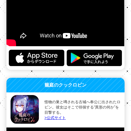
籠庭のクックロビン
怪物の巣と噂される古城へ奉公に出されたロ
ビン。彼女はそこで徘徊する“異形の何か”を
目撃する。
>公式サイト